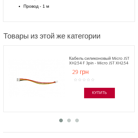
Провод - 1 м
Товары из этой же категории
Кабель силиконовый Micro JST
XH2.54 F 3pin - Micro JST XH2.54
F 3pin 26AWG развернутый
29 грн
(100 мм)
КУПИТЬ