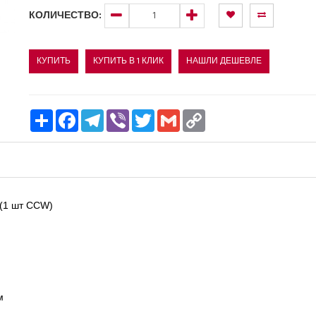
КОЛИЧЕСТВО:
КУПИТЬ
КУПИТЬ В 1 КЛИК
НАШЛИ ДЕШЕВЛЕ
Ресурс
Facebook
Telegram
Viber
Twitter
Gmail
Copy
Link
 (1 шт CCW)
м