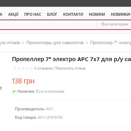
А
АКЦІЇ
ПРО НАС
БЛОГ
КОНТАКТИ
НОВИНИ
НОВИНКИ!
ля літаків
Пропеллеры для самолетов
Пропеллер 7" элект
Пропеллер 7" электро APC 7x7 для р/у с
0 отзывов
/
Написать отзыв
138 грн
Наличие:
Есть в наличии
Производитель:
APC
Код товара:
APC-LP07070E