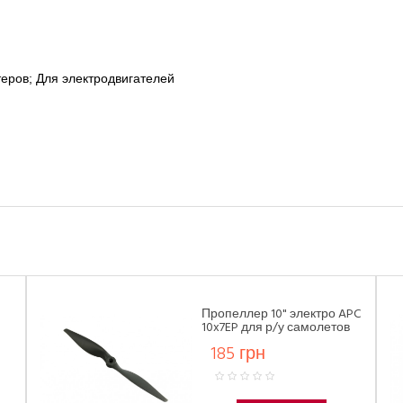
еров; Для электродвигателей
Пропеллер 10" электро APC
10x7EP для р/у самолетов
толкающий (1 шт CW)
185 грн